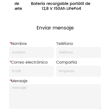
Batería recargable portátil de 
Paquete de Bate
12,8 V 150Ah LiFePo4
Bicicleta Eléctrica
100Ah 1280WH 
Motocicleta El
Enviar mensaje
*
Nombre
Teléfono
*
Correo electrónico
Compañía
*
Mensaje