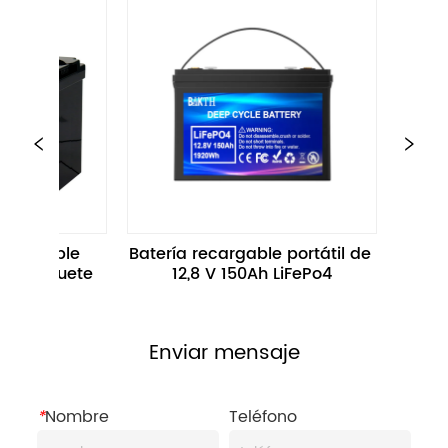
Batería recargable portátil de 
Paquete de Bate
12,8 V 150Ah LiFePo4
Bicicleta Eléctrica
100Ah 1280WH 
Motocicleta El
Enviar mensaje
*
Nombre
Teléfono