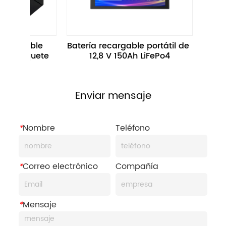
Batería recargable portátil de 
Paquete de Baterí
12,8 V 150Ah LiFePo4
Bicicleta Eléctrica d
100Ah 1280WH p
Motocicleta Eléc
Enviar mensaje
*
Nombre
Teléfono
*
Correo electrónico
Compañía
*
Mensaje