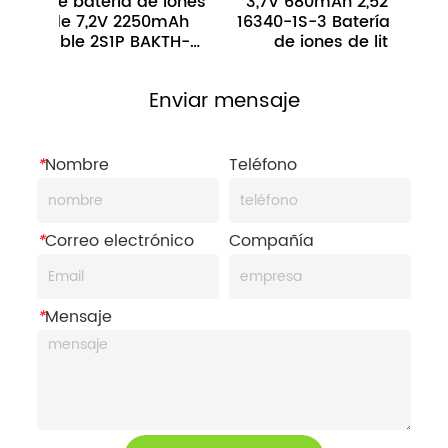
 de batería de iones 
3,7V 680mAh 2,52Wh BAKTH-
tio de 7,2V 2250mAh 
16340-1S-3 Batería recargable 
rgable 2S1P BAKTH-
de iones de litio para 
18650CA-2S-3J
electrónica pequeña
Enviar mensaje
*
Nombre
Teléfono
*
Correo electrónico
Compañía
*
Mensaje