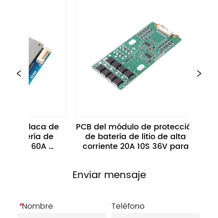
laca de 
PCB del módulo de protección 
20S 4
ría de 
de batería de litio de alta 
Protecció
 60A 
corriente 20A 10S 36V para 
Con I
ra 
bicicleta eléctrica 
Aplicac
sobrecorriente de descarga 
Enviar mensaje
*
Nombre
Teléfono