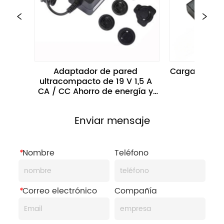
Adaptador de pared 
Cargador de 
ultracompacto de 19 V 1,5 A 
d
CA / CC Ahorro de energía y 
alimentación confiable
Enviar mensaje
*
Nombre
Teléfono
*
Correo electrónico
Compañía