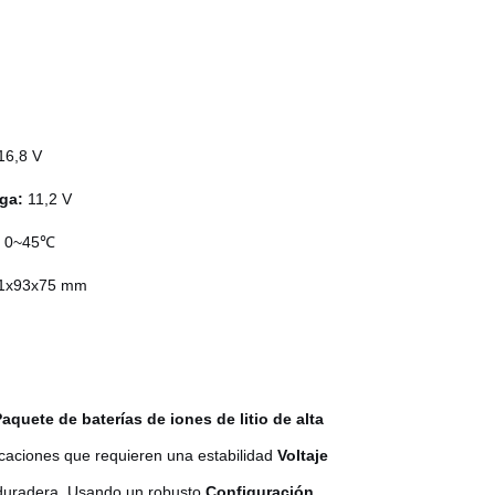
h
h
16,8 V
rga:
11,2 V
:
0~45℃
21x93x75 mm
aquete de baterías de iones de litio de alta
caciones que requieren una estabilidad
Voltaje
duradera. Usando un robusto
Configuración