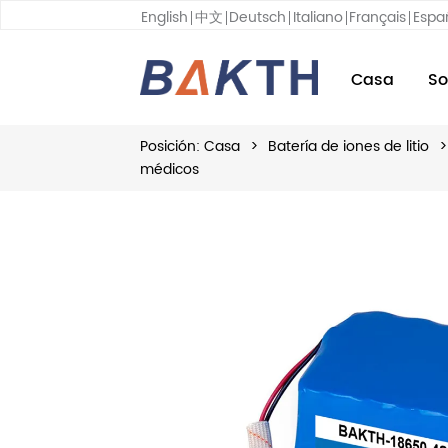
English
中文
Deutsch
Italiano
Français
Espa
Casa
So
Posición:
Casa
>
Batería de iones de litio
>
médicos