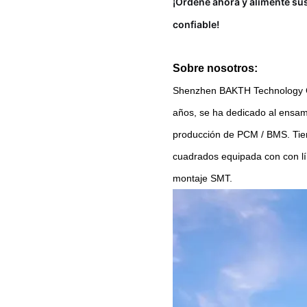
¡Ordene ahora y alimente su
confiable!
Sobre nosotros:
Shenzhen BAKTH Technology Co
años, se ha dedicado al ensamb
producción de PCM / BMS. Tien
cuadrados equipada con con lí
montaje SMT.