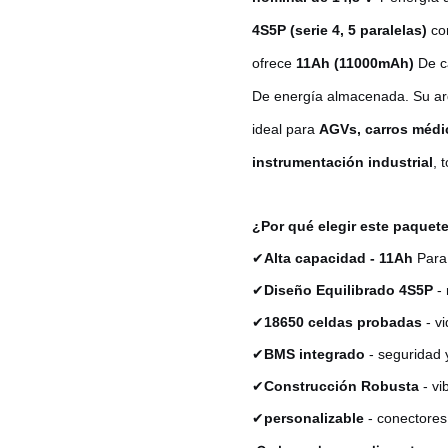
4S5P (serie 4, 5 paralelas)
co
ofrece
11Ah (11000mAh)
De c
De energía almacenada. Su arq
ideal para
AGVs, carros médico
instrumentación industrial
, 
¿Por qué elegir este paquete
✔
Alta capacidad - 11Ah
Para 
✔
Diseño Equilibrado 4S5P
- 
✔
18650 celdas probadas
- vi
✔
BMS integrado
- seguridad y
✔
Construcción Robusta
- vi
✔
personalizable
- conectores