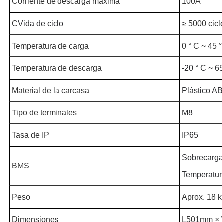
Corriente de descarga máxima
100A
C
Vida de ciclo
≥ 5000 cic
Temperatura de carga
0 ° C ~ 45 
Temperatura de descarga
-20 ° C ~ 6
Material de la carcasa
Plástico A
Tipo de terminales
M8
Tasa de IP
IP65
Sobrecarga,
BMS
Temperatu
Peso
Aprox. 18 
Dimensiones
L501mm × 