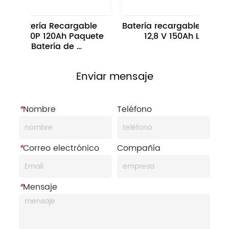
Batería Recargable 
Batería recargable portátil de 
S20P 120Ah Paquete 
12,8 V 150Ah LiFePo4
e Batería de 
amiento de Energía 
para Scooters
Enviar mensaje
*
Nombre
Teléfono
*
Correo electrónico
Compañía
*
Mensaje