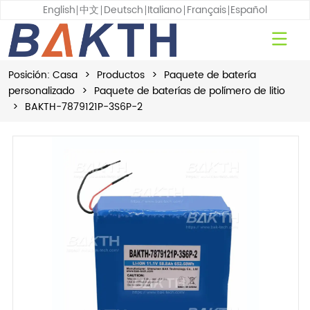
English
中文
Deutsch
Italiano
Français
Español
Posición:
Casa
>
Productos
>
Paquete de batería
personalizado
>
Paquete de baterías de polímero de litio
>
BAKTH-7879121P-3S6P-2