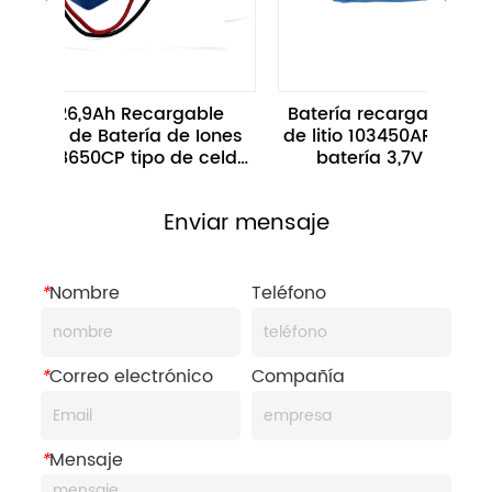
4V 26,9Ah Recargable 
Batería recargable de iones
te de Batería de Iones 
de litio 103450AR Paquete d
io 18650CP tipo de celda 
batería 3,7V 1800mAh 
26,8Ah 
Servicios OEM
Enviar mensaje
*
Nombre
Teléfono
*
Correo electrónico
Compañía
*
Mensaje