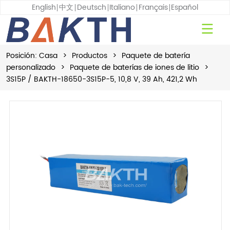
English
中文
Deutsch
Italiano
Français
Español
Posición:
Casa
>
Productos
>
Paquete de batería
personalizado
>
Paquete de baterías de iones de litio
>
3S15P / BAKTH-18650-3S15P-5, 10,8 V, 39 Ah, 421,2 Wh