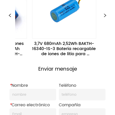
3,7V 680mAh 2,52Wh BAKTH-
Paquete de batería
16340-1S-3 Batería recargable 
recargable de 7,2
de iones de litio para 
de larga duraci
electrónica pequeña
equipos portá
Enviar mensaje
*
Nombre
Teléfono
*
Correo electrónico
Compañía