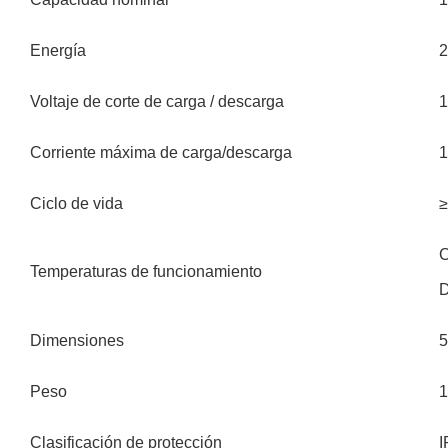
Energía
Voltaje de corte de carga / descarga
1
Corriente máxima de carga/descarga
Ciclo de vida
≥
C
Temperaturas de funcionamiento
D
Dimensiones
5
Peso
1
Clasificación de protección
I