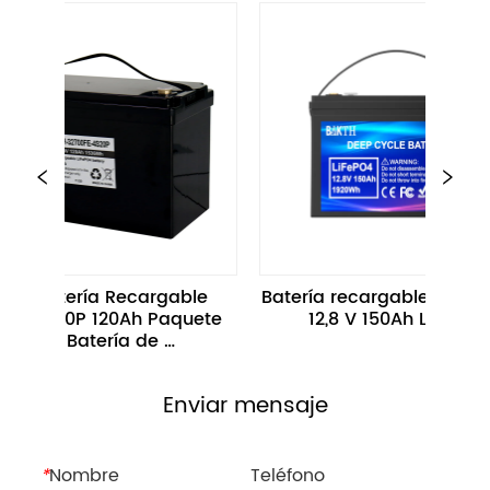
Batería Recargable 
Batería recargable portátil de 
S20P 120Ah Paquete 
12,8 V 150Ah LiFePo4
de Batería de 
amiento de Energía 
para Scooters
Enviar mensaje
*
Nombre
Teléfono